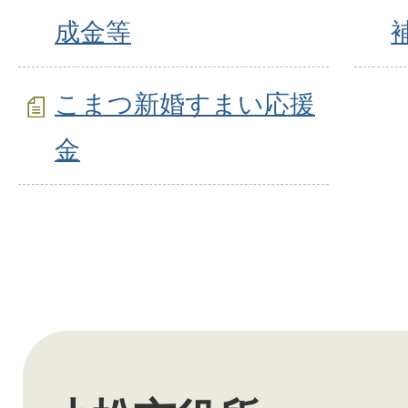
成金等
こまつ新婚すまい応援
金