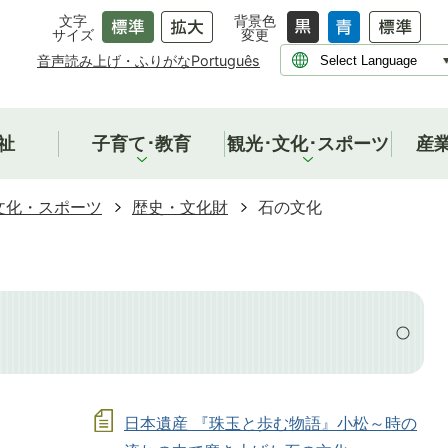
文字
背景色
サイズ
変更
音声読み上げ・ふりがな
Português
祉
子育て･教育
観光･文化･スポーツ
産
文化・スポーツ
歴史・文化財
石の文化
日本遺産 『珠玉と歩む物語』小松～時の