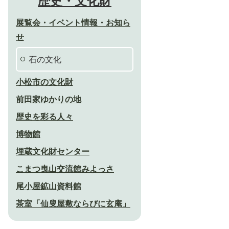
歴史・文化財
展覧会・イベント情報・お知ら
せ
石の文化
小松市の文化財
前田家ゆかりの地
歴史を彩る人々
博物館
埋蔵文化財センター
こまつ曳山交流館みよっさ
尾小屋鉱山資料館
茶室「仙叟屋敷ならびに玄庵」