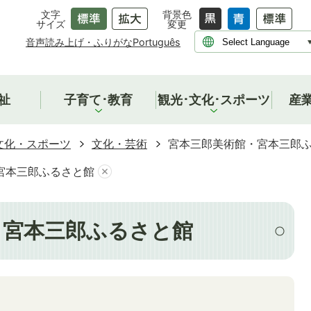
文字
背景色
サイズ
変更
音声読み上げ・ふりがな
Português
祉
子育て･教育
観光･文化･スポーツ
産
文化・スポーツ
文化・芸術
宮本三郎美術館・宮本三郎
宮本三郎ふるさと館
・宮本三郎ふるさと館