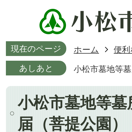
現在のページ
ホーム
便利
あしあと
小松市墓地等墓
小松市墓地等墓
届（菩提公園）