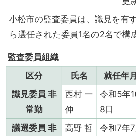
更新
小松市の監査委員は、識見を有す
ら選任された委員1名の2名で構
監査委員組織
区分
氏名
就任年
識見委員 非
西村 一
令和5年1
常勤
伸
8日
議選委員 非
高野 哲
令和7年7