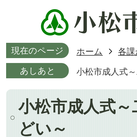
現在のページ
ホーム
各課
あしあと
小松市成人式～
小松市成人式～
どい～