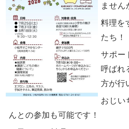
ません
料理を
たち！
サポー
呼ばれ
方が行
おじい
んとの参加も可能です！