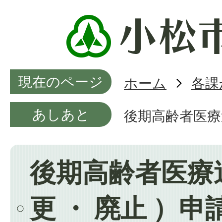
現在のページ
ホーム
各課
あしあと
後期高齢者医療送
後期高齢者医療
更 ・ 廃止 ）申