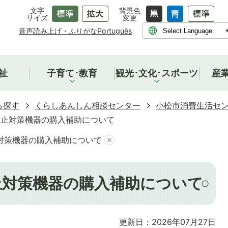
文字
背景色
サイズ
変更
音声読み上げ・ふりがな
Português
祉
子育て･教育
観光･文化･スポーツ
産
ら探す
くらしあんしん相談センター
小松市消費生活セ
防止対策機器の購入補助について
対策機器の購入補助について
止対策機器の購入補助について
更新日：2026年07月27日