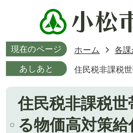
現在のページ
ホーム
各課
あしあと
住民税非課税世
住民税非課税世
る物価高対策給