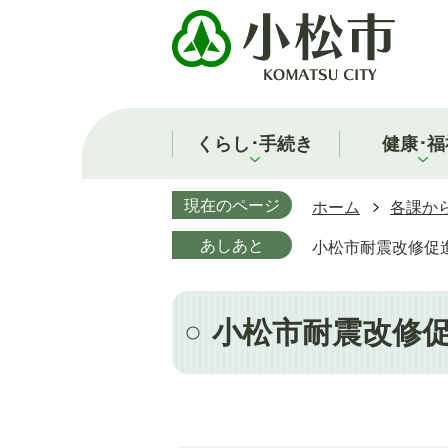
くらし･手続き
健康･福
現在のページ
ホーム
各課か
あしあと
小松市耐震改修促
小松市耐震改修