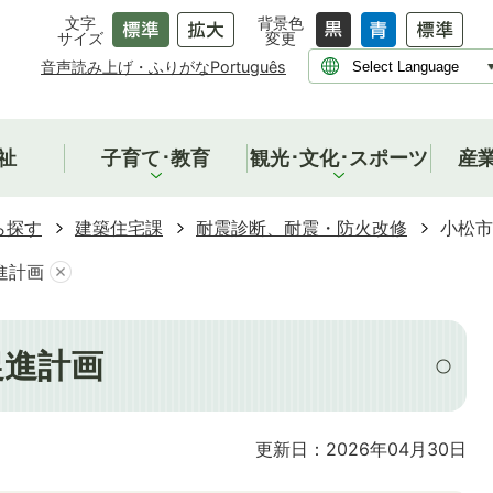
文字
背景色
サイズ
変更
音声読み上げ・ふりがな
Português
祉
子育て･教育
観光･文化･スポーツ
産
ら探す
建築住宅課
耐震診断、耐震・防火改修
小松市
進計画
促進計画
更新日：2026年04月30日