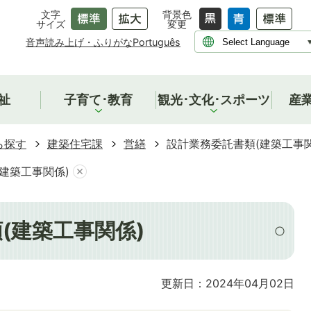
文字
背景色
サイズ
変更
音声読み上げ・ふりがな
Português
祉
子育て･教育
観光･文化･スポーツ
産
ら探す
建築住宅課
営繕
設計業務委託書類(建築工事関
建築工事関係)
(建築工事関係)
更新日：2024年04月02日