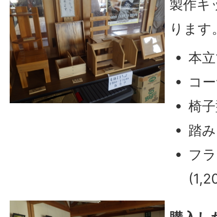
製作キ
ります
本立て
コー
椅子
踏み
フラ
(1,