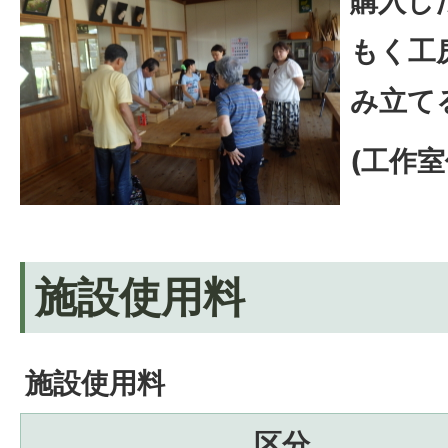
購入し
もく工
み立て
(工作
施設使用料
施設使用料
区分