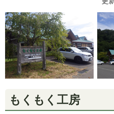
更新
もくもく工房