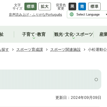
文字
背景色
サイズ
変更
音声読み上げ・ふりがな
Português
祉
子育て･教育
観光･文化･スポーツ
産
ら探す
スポーツ育成課
スポーツ関連施設
小松運動公
更新日：2024年09月09日