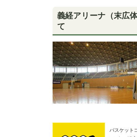
義経アリーナ（末広
て
バスケット