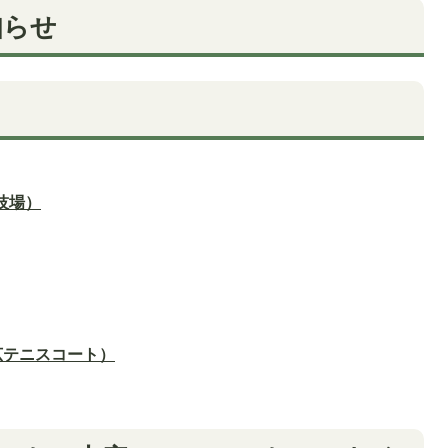
知らせ
技場）
広テニスコート）