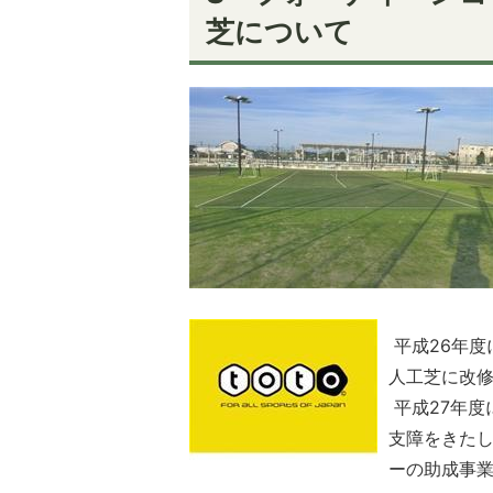
芝について
平成26年度
人工芝に改
平成27年度
支障をきた
ーの助成事