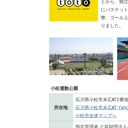
とから、独
にバスケッ
整、ゴール
りました。
小松運動公園
石川県小松市末広町2番
所在地
石川県小松市末広町 Yaho
小松市全体マップへ
指定管理者 公益財団法