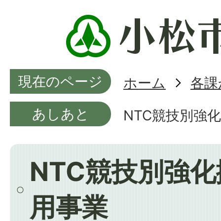
現在のページ
ホーム
各課
あしあと
NTC競技別強
NTC競技別強
用事業