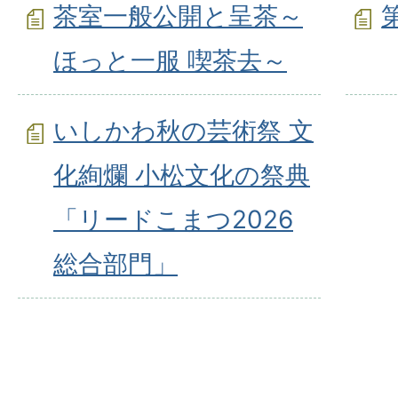
茶室一般公開と呈茶～
ほっと一服 喫茶去～
いしかわ秋の芸術祭 文
化絢爛 小松文化の祭典
「リードこまつ2026
総合部門」