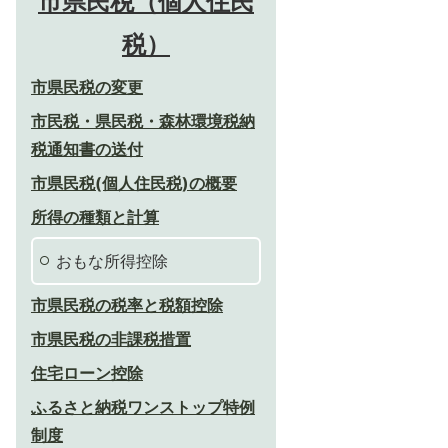
市県民税（個人住民
税）
市県民税の変更
市民税・県民税・森林環境税納
税通知書の送付
市県民税(個人住民税)の概要
所得の種類と計算
おもな所得控除
市県民税の税率と税額控除
市県民税の非課税措置
住宅ローン控除
ふるさと納税ワンストップ特例
制度