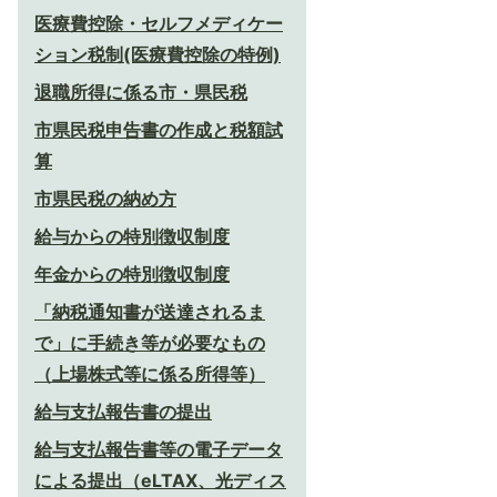
医療費控除・セルフメディケー
ション税制(医療費控除の特例)
退職所得に係る市・県民税
市県民税申告書の作成と税額試
算
市県民税の納め方
給与からの特別徴収制度
年金からの特別徴収制度
「納税通知書が送達されるま
で」に手続き等が必要なもの
（上場株式等に係る所得等）
給与支払報告書の提出
給与支払報告書等の電子データ
による提出（eLTAX、光ディス