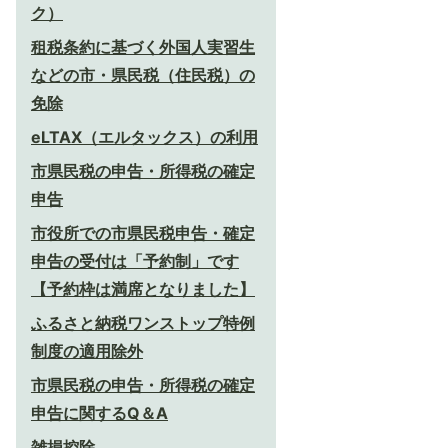
ク）
租税条約に基づく外国人実習生
などの市・県民税（住民税）の
免除
eLTAX（エルタックス）の利用
市県民税の申告・所得税の確定
申告
市役所での市県民税申告・確定
申告の受付は「予約制」です
【予約枠は満席となりました】
ふるさと納税ワンストップ特例
制度の適用除外
市県民税の申告・所得税の確定
申告に関するQ＆A
雑損控除