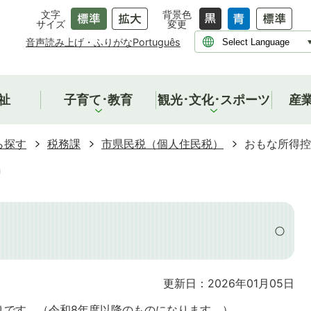
文字
背景色
サイズ
変更
音声読み上げ・ふりがな
Português
祉
子育て･教育
観光･文化･スポーツ
産
ら探す
税務課
市県民税（個人住民税）
おもな所得控
更新日：2026年01月05日
りです。（令和8年度以降のものになります。）