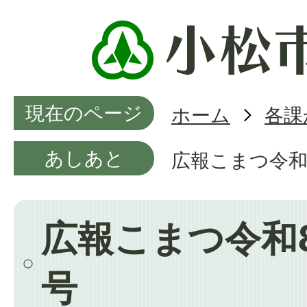
現在のページ
ホーム
各課
あしあと
広報こまつ令和
広報こまつ令和8
号