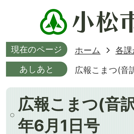
現在のページ
ホーム
各課
あしあと
広報こまつ(音訳
広報こまつ(音訳
年6月1日号