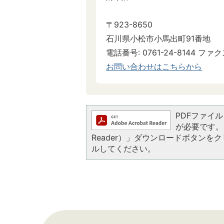
〒923-8650
石川県小松市小馬出町91番地
電話番号: 0761-24-8144 ファクス
お問い合わせはこちらから
PDFファイルを
が必要です。お
Reader）」ダウンロードボタン
ルしてください。