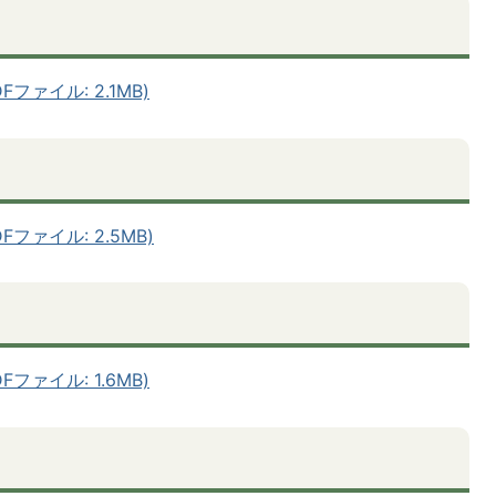
ファイル: 2.1MB)
ファイル: 2.5MB)
ファイル: 1.6MB)