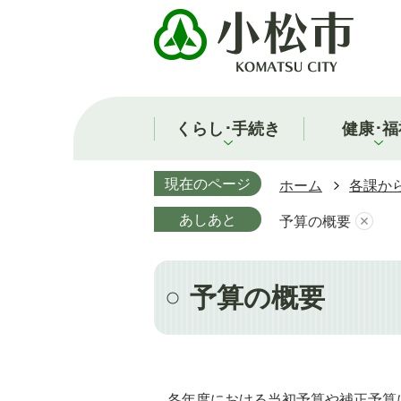
くらし･手続き
健康･福
現在のページ
ホーム
各課か
あしあと
予算の概要
予算の概要
各年度における当初予算や補正予算