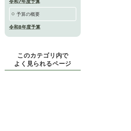
令和7年度予算
予算の概要
令和8年度予算
このカテゴリ内で
よく見られるページ