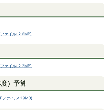
ァイル: 2.6MB)
ァイル: 2.2MB)
年度）予算
ファイル: 1.9MB)