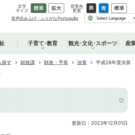
文字
背景色
サイズ
変更
音声読み上げ・ふりがな
Português
祉
子育て･教育
観光･文化･スポーツ
産
ら探す
財政課
財政・予算
決算
平成28年度決算
更新日：2023年12月01日