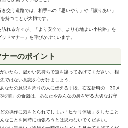
行き交う道路では、相手への「思いやり」や「譲りあい」
”を持つことが大切です。
を訪れる方々が、「より安全で、より心地よい小松路」を
グッドマナー」を呼びかけています。
マナーのポイント
人がいたら、温かい気持ちで道を譲ってあげてください。相
優先ではない意識を心がけましょう。
あなたの意思を周りの人に伝える手段。右左折時の「30メ
3秒前」の合図は、あなたやみんなの身を守る大切なお守
などの操作に気をとられてしまい「ヒヤリ体験」をしたこと
ろんなことを同時に頑張ろうとは思わないでください。
かけない気遣い（徐行や一時停止など）を見せてあげてくだ