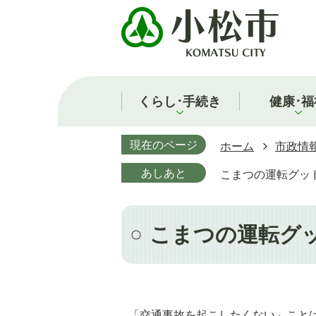
くらし･手続き
健康･福
現在のページ
ホーム
市政情
あしあと
こまつの運転グッ
こまつの運転グ
「交通事故を起こしたくない」こと