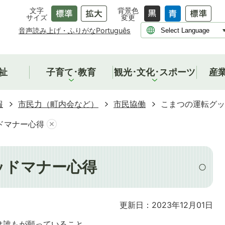
文字
背景色
サイズ
変更
音声読み上げ・ふりがな
Português
祉
子育て･教育
観光･文化･スポーツ
産
報
市民力（町内会など）
市民協働
こまつの運転グッ
ドマナー心得
ッドマナー心得
更新日：2023年12月01日
は誰もが願っていること。