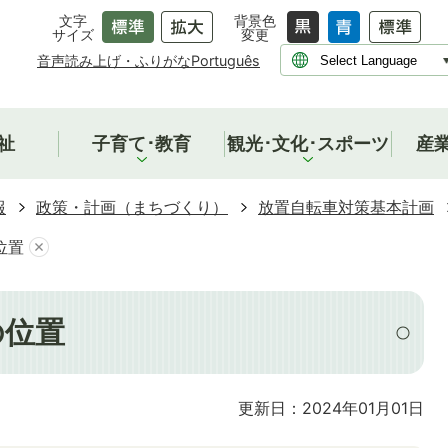
文字
背景色
サイズ
変更
音声読み上げ・ふりがな
Português
祉
子育て･教育
観光･文化･スポーツ
産
報
政策・計画（まちづくり）
放置自転車対策基本計画
位置
の位置
更新日：2024年01月01日