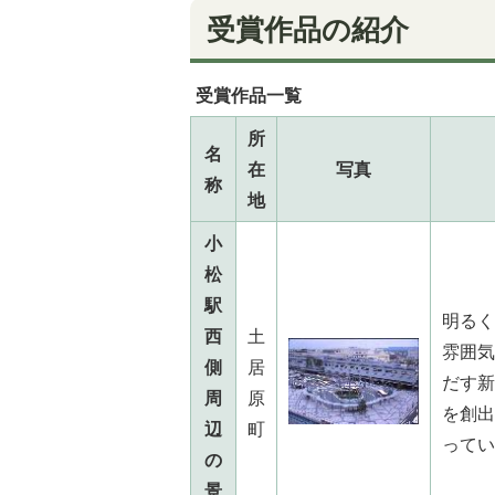
受賞作品の紹介
受賞作品一覧
所
名
在
写真
称
地
小
松
駅
明るく
西
土
雰囲気
側
居
だす新
周
原
を創出
辺
町
ってい
の
景