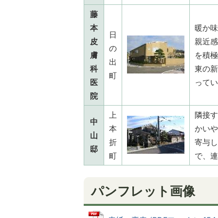
藤
本
暖か味
日
皮
親近感
の
膚
を積極
出
科
東の新
町
医
ってい
院
上
隣接す
中
本
かいや
山
折
寄与し
邸
町
で、連
パンフレット画像