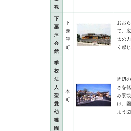
観
下
下
おおら
粟
粟
て、広
津
津
太の力
会
町
く感じ
館
学
校
法
周辺の
人
さを低
本
聖
み景観
町
愛
け、園
幼
よう図
稚
園