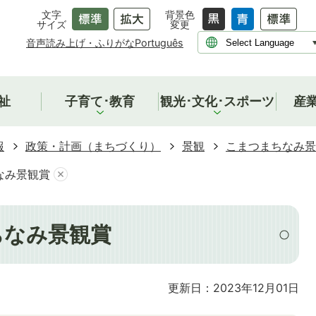
文字
背景色
サイズ
変更
音声読み上げ・ふりがな
Português
祉
子育て･教育
観光･文化･スポーツ
産
報
政策・計画（まちづくり）
景観
こまつまちなみ景
なみ景観賞
ちなみ景観賞
更新日：2023年12月01日