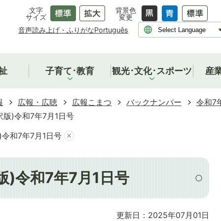
文字
背景色
サイズ
変更
音声読み上げ・ふりがな
Português
祉
子育て･教育
観光･文化･スポーツ
産
報
広報・広聴
広報こまつ
バックナンバー
令和7
版)令和7年7月1日号
)令和7年7月1日号
)令和7年7月1日号
更新日：2025年07月01日