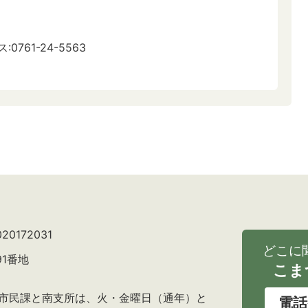
:0761-24-5563
0172031
どこに
91番地
こま
の市民課と南支所は、火・金曜日（通年）と
電話