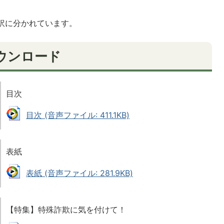
訳に分かれています。
ウンロード
目次
目次 (音声ファイル: 411.1KB)
表紙
表紙 (音声ファイル: 281.9KB)
【特集】特殊詐欺に気を付けて！