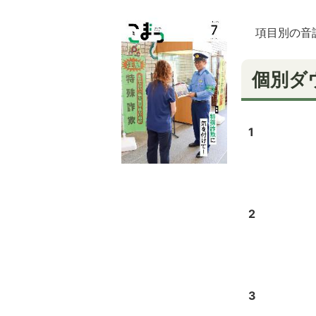
項目別の音
個別ダ
1
2
3