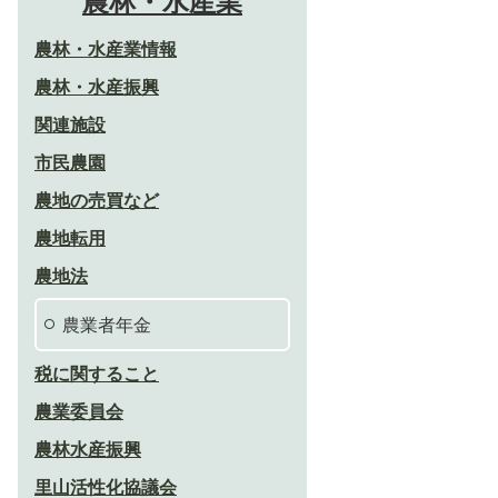
農林・水産業
農林・水産業情報
農林・水産振興
関連施設
市民農園
農地の売買など
農地転用
農地法
農業者年金
税に関すること
農業委員会
農林水産振興
里山活性化協議会