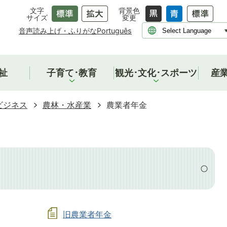
文字
背景色
サイズ
変更
音声読み上げ・ふりがな
Português
祉
子育て･教育
観光･文化･スポーツ
産
ビジネス
農林・水産業
農業者年金
旧農業者年金