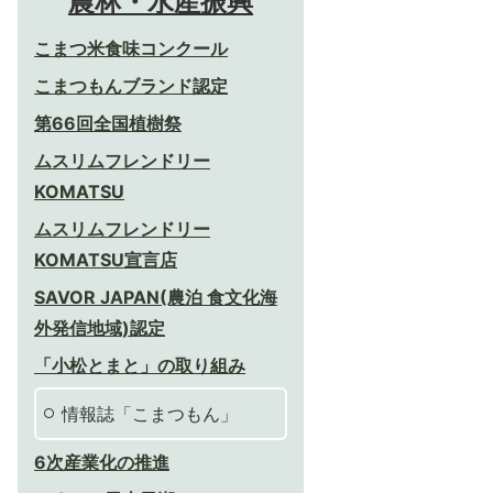
農林・水産振興
こまつ米食味コンクール
こまつもんブランド認定
第66回全国植樹祭
ムスリムフレンドリー
KOMATSU
ムスリムフレンドリー
KOMATSU宣言店
SAVOR JAPAN(農泊 食文化海
外発信地域)認定
「小松とまと」の取り組み
情報誌「こまつもん」
6次産業化の推進