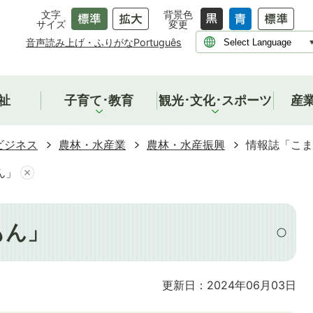
文字
背景色
サイズ
変更
音声読み上げ・ふりがな
Português
祉
子育て･教育
観光･文化･スポーツ
産
ビジネス
農林・水産業
農林・水産振興
情報誌「こま
ん」
もん」
更新日：2024年06月03日