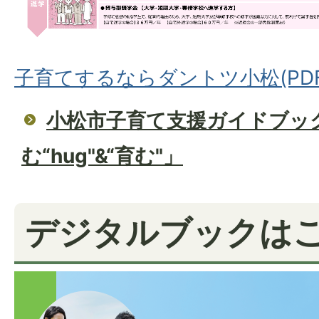
子育てするならダントツ小松(PDFフ
小松市子育て支援ガイドブッ
む“hug"&“育む"」
デジタルブックは