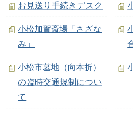
お見送り手続きデスク
小松加賀斎場「さざな
み」
小松市墓地（向本折）
の臨時交通規制につい
て