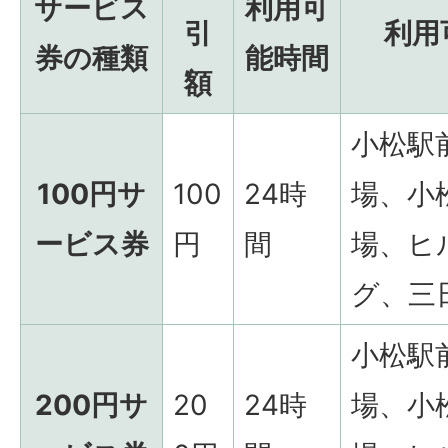
サービス
利用可
引
利用
券の種類
能時間
額
小松駅
100円サ
100
24時
場、小
ービス券
円
間
場、ヒ
グ、三
小松駅
200円サ
20
24時
場、小