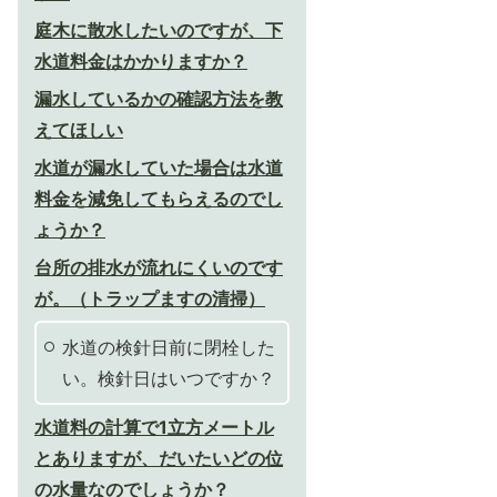
庭木に散水したいのですが、下
水道料金はかかりますか？
漏水しているかの確認方法を教
えてほしい
水道が漏水していた場合は水道
料金を減免してもらえるのでし
ょうか？
台所の排水が流れにくいのです
が。（トラップますの清掃）
水道の検針日前に閉栓した
い。検針日はいつですか？
水道料の計算で1立方メートル
とありますが、だいたいどの位
の水量なのでしょうか？