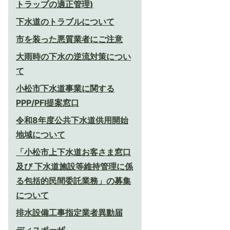
トラップの適正管理)
下水道のトラブルについて
市を装った悪質業者にご注意
大雨時の下水の逆流対策につい
て
小松市下水道事業に関する
PPP/PFI提案窓口
令和8年度公共下水道供用開始
地域について
「小松市上下水道お客さま窓口
及び 下水道施設等維持管理に係
る包括的民間委託業務」の募集
について
排水設備工事指定業者異動届