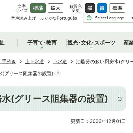
文字
背景色
サイズ
変更
音声読み上げ・ふりがな
Português
祉
子育て･教育
観光･文化･スポーツ
産
・手続き
上下水道
下水道
油脂分の多い厨房水(グリ
(グリース阻集器の設置)
水(グリース阻集器の設置)
更新日：2023年12月01日