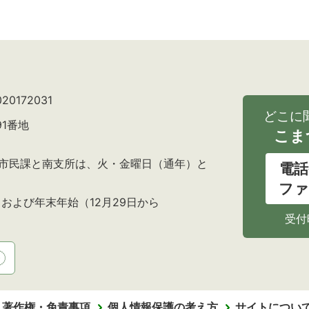
0172031
どこに
91番地
こま
の市民課と南支所は、火・金曜日（通年）と
電話
ファ
および年末年始（12月29日から
受付
・著作権・免責事項
個人情報保護の考え方
サイトについ