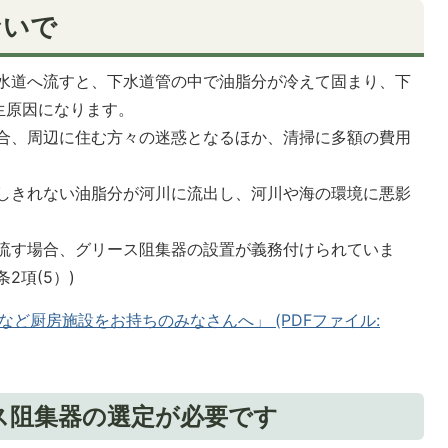
ないで
水道へ流すと、下水道管の中で油脂分が冷えて固まり、下
生原因になります。
合、周辺に住む方々の迷惑となるほか、清掃に多額の費用
しきれない油脂分が河川に流出し、河川や海の環境に悪影
流す場合、グリース阻集器の設置が義務付けられていま
2項(5）)
ど厨房施設をお持ちのみなさんへ」 (PDFファイル:
ス阻集器の選定が必要です