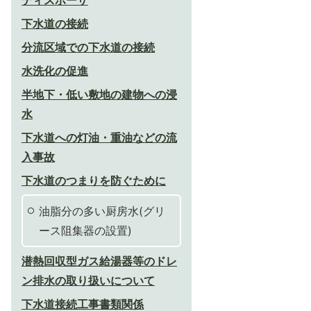
ディスポーザ
下水道の接続
分流区域での下水道の接続
水洗化の促進
半地下・低い敷地の建物への浸
水
下水道への灯油・重油などの流
入事故
下水道のつまりを防ぐために
油脂分の多い厨房水(グリ
ース阻集器の設置)
潜熱回収型ガス給湯器等のドレ
ン排水の取り扱いについて
下水道接続工事書類関係