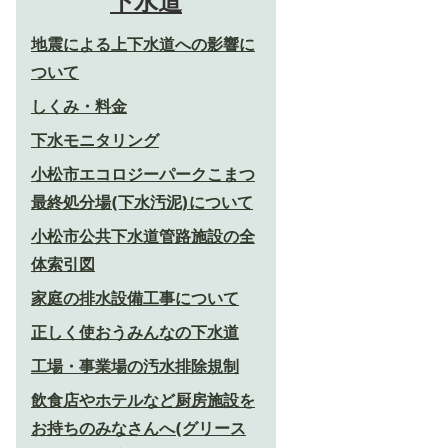
下水道
地震による上下水道への影響に
ついて
しくみ・料金
下水モニタリング
小松市エコロジーパークこまつ
最終処分場(下水汚泥)について
小松市公共下水道管路施設の全
体索引図
家庭の排水設備工事について
正しく使おうみんなの下水道
工場・事業場の汚水排除規制
飲食店やホテルなど厨房施設を
お持ちのみなさんへ(グリース