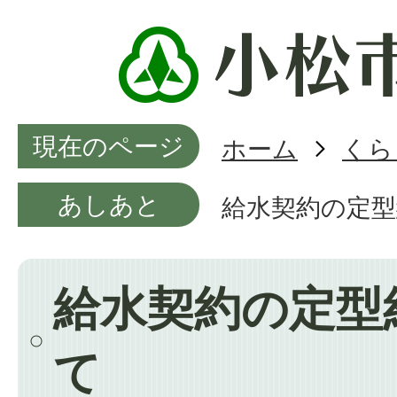
現在のページ
ホーム
くら
あしあと
給水契約の定
給水契約の定型
て