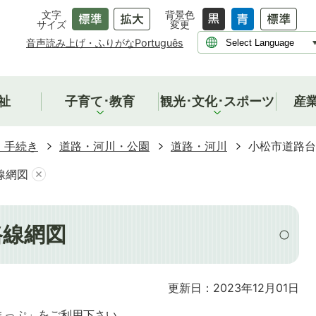
文字
背景色
サイズ
変更
音声読み上げ・ふりがな
Português
祉
子育て･教育
観光･文化･スポーツ
産
・手続き
道路・河川・公園
道路・河川
小松市道路台
線網図
路線網図
更新日：2023年12月01日
まっぷ」をご利用下さい。