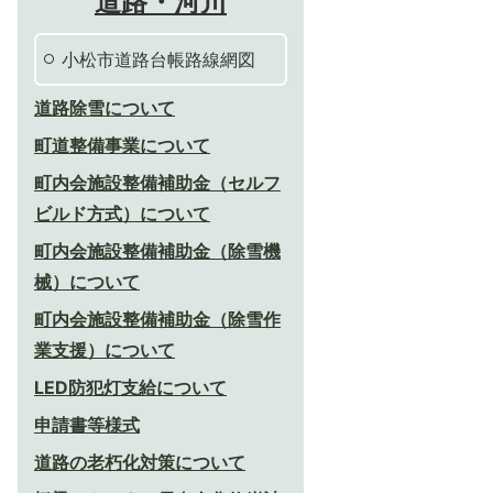
道路・河川
小松市道路台帳路線網図
道路除雪について
町道整備事業について
町内会施設整備補助金（セルフ
ビルド方式）について
町内会施設整備補助金（除雪機
械）について
町内会施設整備補助金（除雪作
業支援）について
LED防犯灯支給について
申請書等様式
道路の老朽化対策について