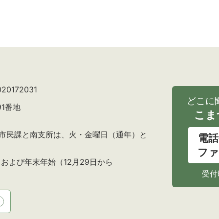
0172031
どこに
91番地
こま
の市民課と南支所は、火・金曜日（通年）と
電話
ファ
および年末年始（12月29日から
受付