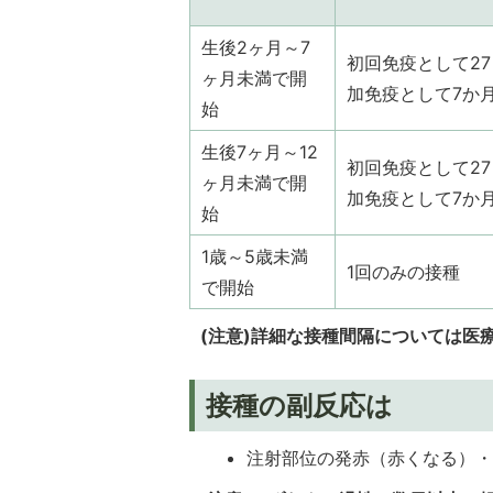
生後2ヶ月～7
初回免疫として2
ヶ月未満で開
加免疫として7か
始
生後7ヶ月～12
初回免疫として2
ヶ月未満で開
加免疫として7か
始
1歳～5歳未満
1回のみの接種
で開始
(注意)詳細な接種間隔については医
接種の副反応は
注射部位の発赤（赤くなる）