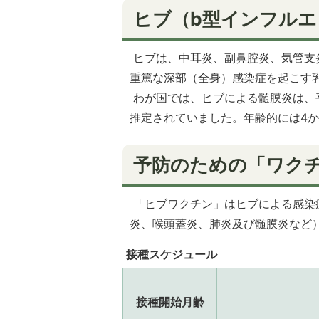
ヒブ（b型インフル
ヒブは、中耳炎、副鼻腔炎、気管支
重篤な深部（全身）感染症を起こす
わが国では、ヒブによる髄膜炎は、平
推定されていました。年齢的には4か
予防のための「ワク
「ヒブワクチン」はヒブによる感染
炎、喉頭蓋炎、肺炎及び髄膜炎など
接種スケジュール
接種開始月齢