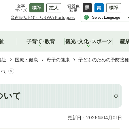
文字
背景色
サイズ
変更
音声読み上げ・ふりがな
Português
祉
子育て･教育
観光･文化･スポーツ
産
福祉
医療・健康
母子の健康
子どものための予防接種
いて
ついて
更新日：2026年04月01日