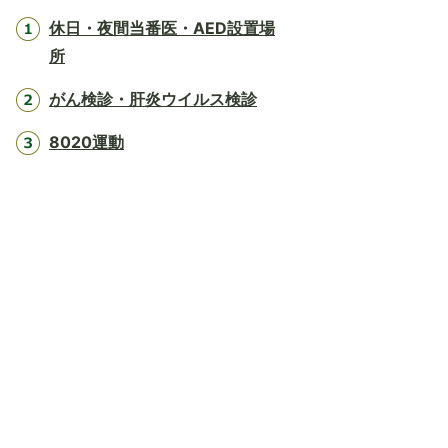
休日・夜間当番医・AED設置場
所
がん検診・肝炎ウイルス検診
8020運動