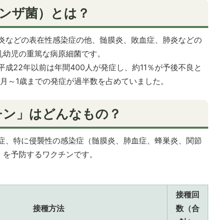
エンザ菌）とは？
炎などの表在性感染症の他、髄膜炎、敗血症、肺炎などの
乳幼児の重篤な病原細菌です。
成22年以前は年間400人が発症し、約11％が予後不良と
月～1歳までの発症が過半数を占めていました。
チン」はどんなもの？
症、特に侵襲性の感染症（髄膜炎、肺血症、蜂巣炎、関節
）を予防するワクチンです。
接種回
接種方法
数（合