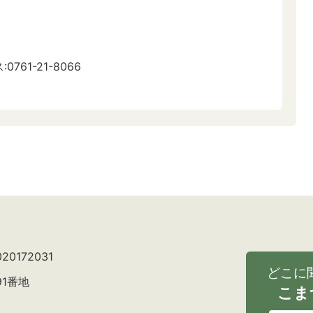
0761-21-8066
0172031
どこに
91番地
こま