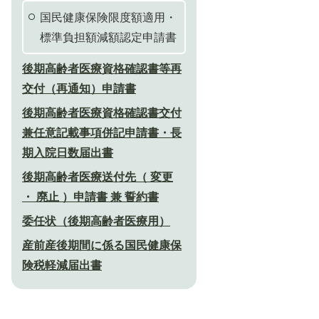
国民健康保険限度額適用・
標準負担額減額認定申請書
後期高齢者医療資格確認書等再
交付（再通知）申請書
後期高齢者医療資格確認書交付
兼任意記載事項併記申請書・長
期入院日数届出書
後期高齢者医療送付先（ 変更
・ 廃止 ）申請書 兼 誓約書
委任状（後期高齢者医療用）
産前産後期間に係る国民健康保
険税軽減届出書