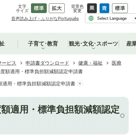
文字
背景色
サイズ
変更
音声読み上げ・ふりがな
Português
祉
子育て･教育
観光･文化･スポーツ
産
サービス
申請書ダウンロード
健康・福祉
医療
限度額適用・標準負担額減額認定申請書
額適用・標準負担額減額認定申請書
度額適用・標準負担額減額認定