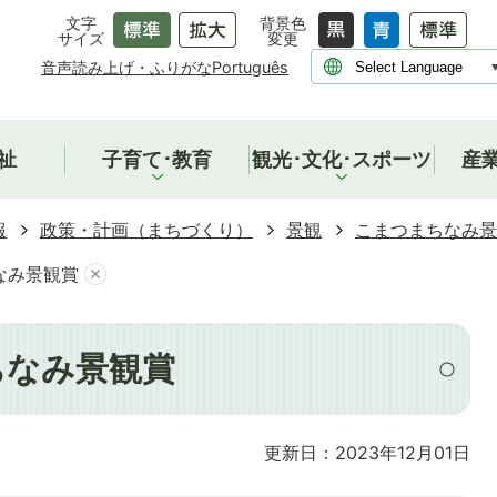
文字
背景色
サイズ
変更
音声読み上げ・ふりがな
Português
祉
子育て･教育
観光･文化･スポーツ
産
報
政策・計画（まちづくり）
景観
こまつまちなみ景
なみ景観賞
ちなみ景観賞
更新日：2023年12月01日