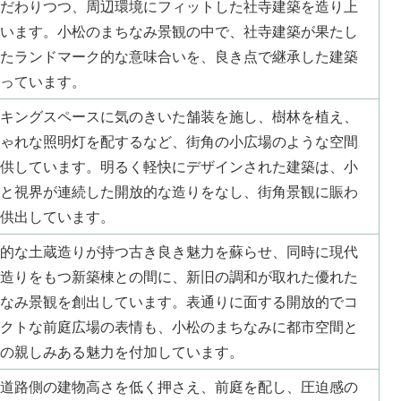
だわりつつ、周辺環境にフィットした社寺建築を造り上
います。小松のまちなみ景観の中で、社寺建築が果たし
たランドマーク的な意味合いを、良き点で継承した建築
っています。
キングスペースに気のきいた舗装を施し、樹林を植え、
ゃれな照明灯を配するなど、街角の小広場のような空間
供しています。明るく軽快にデザインされた建築は、小
と視界が連続した開放的な造りをなし、街角景観に賑わ
供出しています。
的な土蔵造りが持つ古き良き魅力を蘇らせ、同時に現代
造りをもつ新築棟との間に、新旧の調和が取れた優れた
なみ景観を創出しています。表通りに面する開放的でコ
クトな前庭広場の表情も、小松のまちなみに都市空間と
の親しみある魅力を付加しています。
道路側の建物高さを低く押さえ、前庭を配し、圧迫感の