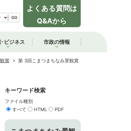
よくある質問は
GO
Q&Aから
業･ビジネス
市政の情報
観賞
第 3回こまつまちなみ景観賞
キーワード検索
ファイル種別
すべて
HTML
PDF