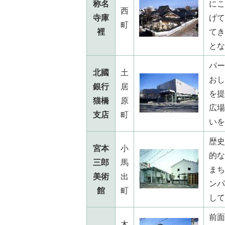
称名
にこ
西
寺庫
げて
町
裡
てき
とな
パー
北國
土
おし
銀行
居
を提
猫橋
原
広場
支店
町
いを
歴史
宮本
小
的な
三郎
馬
まち
美術
出
ンパ
館
町
して
前面
木