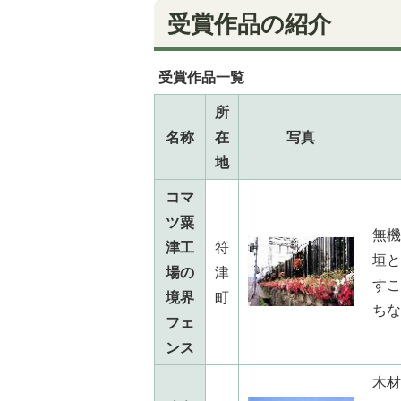
受賞作品の紹介
受賞作品一覧
所
名称
在
写真
地
コマ
ツ粟
無機
津工
符
垣と
場の
津
すこ
境界
町
ちな
フェ
ンス
木材