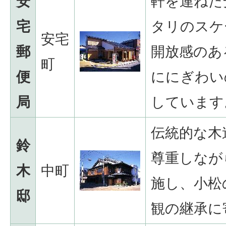
安
軒を連ねた
宅
タリのスケ
安宅
郵
開放感のあ
町
便
ににぎわい
局
しています
伝統的な木
鈴
尊重しなが
木
中町
施し、小松
邸
観の継承に