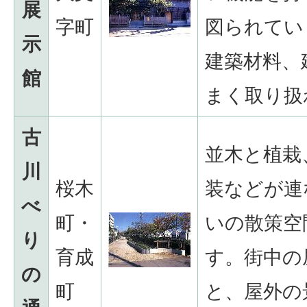
展
字町
図られてい
示
建築材料、
館
まく取り扱
古
並木と植栽
川
桜木
装などが連
べ
町・
いの散策空
り
育成
す。街中の
の
町
と、屋外の