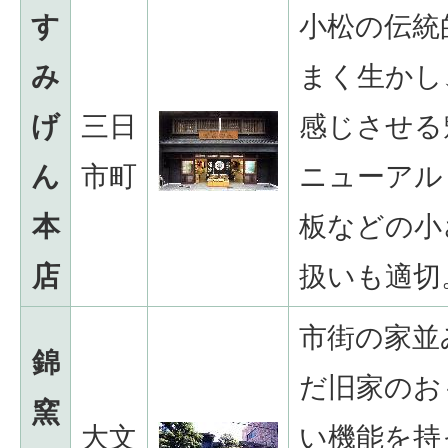
す
小松の伝統
み
まく生かし
げ
三日
感じさせる
ん
市町
ニューアル
本
板などの小
店
扱いも適切
市街の家並
錦
だ旧家のお
窯
大文
い機能を持